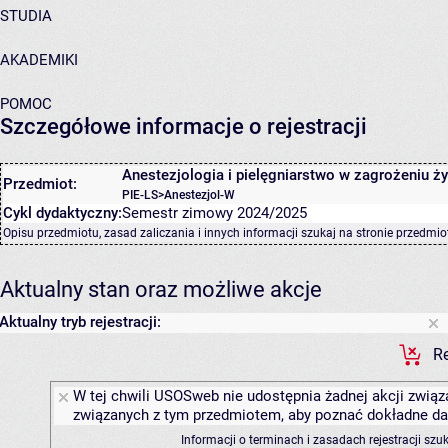
STUDIA
AKADEMIKI
POMOC
Szczegółowe informacje o rejestracji
Anestezjologia i pielęgniarstwo w zagrożeniu ży
Przedmiot:
PIE-LS>Anestezjol-W
Cykl dydaktyczny:
Semestr zimowy 2024/2025
Opisu przedmiotu, zasad zaliczania i innych informacji szukaj na
stronie przedmio
Aktualny stan oraz możliwe akcje
Aktualny tryb rejestracji:
Re
W tej chwili USOSweb nie udostępnia żadnej akcji związa
związanych z tym przedmiotem, aby poznać dokładne daty
Informacji o terminach i zasadach rejestracji sz