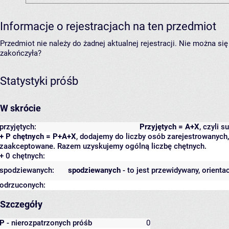
Informacje o rejestracjach na ten przedmiot
Przedmiot nie należy do żadnej aktualnej rejestracji. Nie można s
zakończyła?
Statystyki próśb
W skrócie
przyjętych:
Przyjętych = A+X
, czyli 
+ P chętnych = P+A+X
, dodajemy do liczby osób zarejestrowanych, 
zaakceptowane. Razem uzyskujemy ogólną liczbę chętnych.
+ 0 chętnych:
spodziewanych:
spodziewanych
- to jest przewidywany, orienta
odrzuconych:
Szczegóły
P
- nierozpatrzonych próśb
0