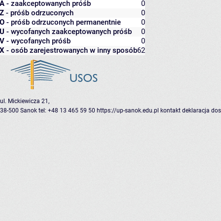
A
- zaakceptowanych próśb
0
Z
- próśb odrzuconych
0
O
- próśb odrzuconych permanentnie
0
U
- wycofanych zaakceptowanych próśb
0
V
- wycofanych próśb
0
X
- osób zarejestrowanych w inny sposób
62
ul. Mickiewicza 21,
38-500 Sanok
tel: +48 13 465 59 50
https://up-sanok.edu.pl
kontakt
deklaracja do