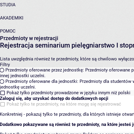
STUDIA
AKADEMIKI
POMOC
Przedmioty w rejestracji
Rejestracja seminarium pielęgniarstwo I st
Lista uwzględnia również te przedmioty, które są chwilowo wyłączone
Filtry
Przedmioty oferowane przez jednostkę:
Przedmioty oferowane pr
innej jednostki uczelni.
Przedmioty oferowane dla jednostki:
Przedmioty dla studentów w
jednostkę uczelni.
Pokaż tylko przedmioty prowadzone w języku innym niż polski
Zaloguj się, aby uzyskać dostęp do dodatkowych opcji
Pokaż tylko te przedmioty, na które mogę się rejestrować
Konkretniej - pokazuj tylko te przedmioty, dla których istnieje otw
Dodatkowo pokazywane są również te przedmioty, na które jesteś ju