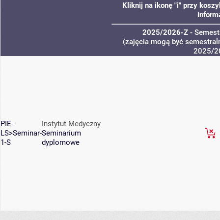
Kliknij na ikonę "i" przy kos
inform
2025/2026-Z
- Semest
(zajęcia mogą być semestraln
2025/2
PIE-
Instytut Medyczny
LS>Seminar-
Seminarium
1-S
dyplomowe