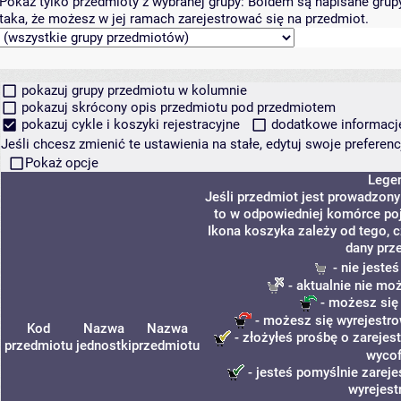
Pokaż tylko przedmioty z wybranej grupy:
Boldem są napisane grupy 
taka, że możesz w jej ramach zarejestrować się na przedmiot.
pokazuj grupy przedmiotu w kolumnie
pokazuj skrócony opis przedmiotu pod przedmiotem
pokazuj cykle i koszyki rejestracyjne
dodatkowe informacje 
Jeśli chcesz zmienić te ustawienia na stałe, edytuj swoje prefere
Pokaż opcje
Lege
Jeśli przedmiot jest prowadzon
to w odpowiedniej komórce poja
Ikona koszyka zależy od tego, 
dany prz
- nie jeste
- aktualnie nie mo
- możesz się
- możesz się wyrejestro
Kod
Nazwa
Nazwa
- złożyłeś prośbę o zarejest
przedmiotu
jednostki
przedmiotu
wycof
- jesteś pomyślnie zareje
wyrejest